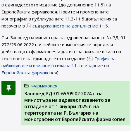
в единадесетото издание (до допълнение 11.5) на
Европейската фармакопея. Новите и променените
монографии в публикуваните 11.3-11.5 допълнения са
посочени в
съдържанието на допълнение 11.5
.
Със Заповед на министъра на здравеопазването № РД-01-
272/23.06.2022 г. и нейните изменения се определят
действащата фармакопея и датите за влизане в сила на
текстовете на единадесетото издание (
График за
публикуване и влизане в сила на 11-то издание на
Европейската фармакопея
).
Фармакопея
Заповед РД-01-65/09.02.2024 г. на
министъра на здравеопазването за
отпадане от 1 януари 2025 г. на
територията на Р. България на
монографии от Европейската фармакопея