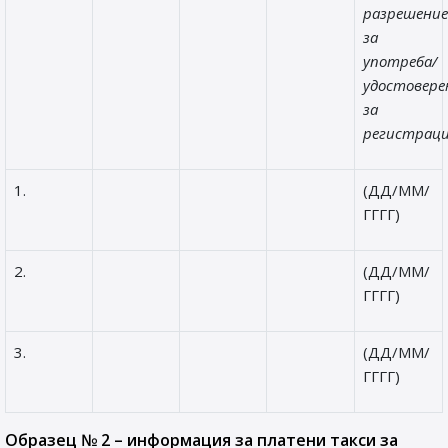
разрешени
за
употреба/
удостовер
за
регистраци
1.
(ДД/ММ/
ГГГГ)
2.
(ДД/ММ/
ГГГГ)
3.
(ДД/ММ/
ГГГГ)
Образец № 2 – информация за платени такси за