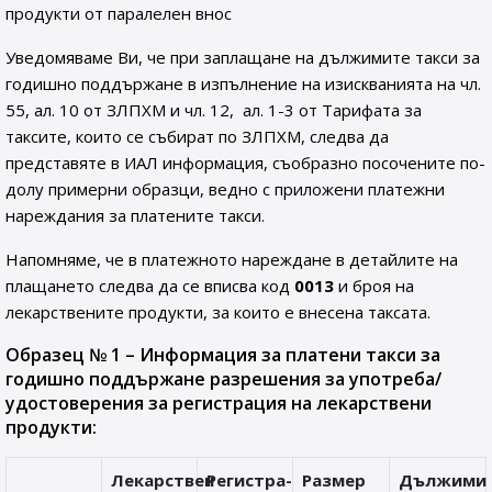
продукти от паралелен внос
Уведомяваме Ви, че при заплащане на дължимите такси за
годишно поддържане в изпълнение на изискванията на чл.
55, ал. 10 от ЗЛПХМ и чл. 12, ал. 1-3 от Тарифата за
таксите, които се събират по ЗЛПХМ, следва да
представяте в ИАЛ информация, съобразно посочените по-
долу примерни образци, ведно с приложени платежни
нареждания за платените такси.
Напомняме, че в платежното нареждане в детайлите на
плащането следва да се вписва код
0013
и броя на
лекарствените продукти, за които е внесена таксата.
Образец № 1 – Информация за платени такси за
годишно поддържане разрешения за употреба/
удостоверения за регистрация на лекарствени
продукти:
Лекарствен
Регистра-
Размер
Дължими