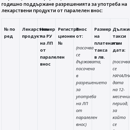
годишно поддържане разрешенията за употреба на
лекарствени продукти от паралелен внос:
№ по
Лекарствен
Номер
Регистра-
Внос
Размер
Дължи
ред
продукт
на РУ
ционен
от:
на
такси
на ЛП
№
платената
към
(посочва
от
такса
дата:
се
паралелен
в лв.
държавата,
(посочва
внос
посочена
се
в
НАЧАЛН
разрешението
дата
за
на 12-
употреба
месечни
на ЛП
период,
от
за
паралелен
който
внос)
се