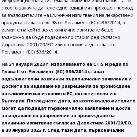
Информационната система за клинични изпитвания - CTIS,
с което започна да тече едногодишният преходен период
за възложителите на клинични изпитвания на лекарствени
продукти съгласно чл. 98 от Регламент (ЕС) 536/2014, в
рамките на който всяко клинично изпитване беше
възможно да бъде подадено по стария ред съгласно
Директива 2001/20/ЕО или по новия ред съгласно
Регламент (ЕС) 536/2014.
На 31 януари 2023 г. използването на CTIS и реда по
Глава II от Регламент (ЕС) 536/2014 стават
задължителни за всички първоначални заявления и
досиета за издаване на разрешения за провеждане
на клинични изпитвания в ЕС, включително и в
България. Последната дата, на която възложителите
могат да подадат първоначално заявление и досие
за издаване на разрешение за провеждане на
клинично изпитване съгласно Директива 2001/20/ЕО,
е 30 януари 2023 г. След тази дата, първоначални