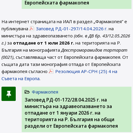
Европейската фармакопея
На интернет страницата на ИАЛ в раздел „Фармакопея” е
публикувана
Заповед РД-01-297/14.04.2026 г.
на
министъра на здравеопазването
(обн. в ДВ бр. 43/12.05.2026
г.)
за
отпадане от 1 юли 2026 г.
на територията на Р.
България на монографията
Декстроморамидов тартaрат
(0021)
, съставляваща част от Европейската фармакопея. От
същата дата тази монография отпада от Европейската
фармакопея съгласно
Резолюция AP-CPH (25) 4 на
Съвета на Европа
.
Фармакопея
Заповед РД-01-172/28.04.2025 г. на
министъра на здравеопазването за
отпадане от 1 януари 2026 г. на
територията на Р. България на общи
раздели от Европейската фармакопея