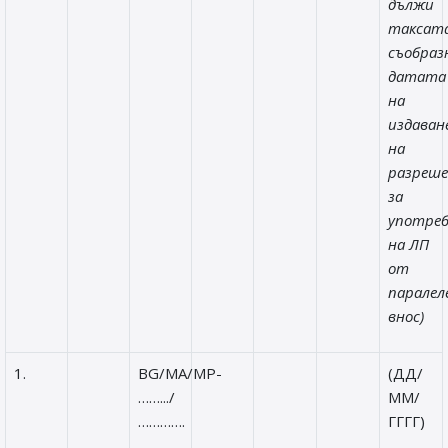
дължи
таксата
съобраз
датата
на
издаван
на
разреш
за
употре
на ЛП
от
паралел
внос)
1.
BG/MA/MP-
(ДД/
…….../
ММ/
………….
ГГГГ)