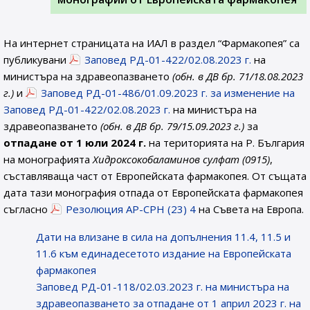
На интернет страницата на ИАЛ в раздел “Фармакопея” са
публикувани
Заповед РД-01-422/02.08.2023 г.
на
министъра на здравеопазването
(обн. в ДВ бр. 71/18.08.2023
г.)
и
Заповед РД-01-486/01.09.2023 г. за изменение на
Заповед РД-01-422/02.08.2023 г.
на министъра на
здравеопазването
(обн. в ДВ бр. 79/15.09.2023 г.)
за
отпадане от 1 юли 2024 г.
на територията на Р. България
на монографията
Хидроксокобаламинов сулфат (0915
)
,
съставляваща част от Европейската фармакопея. От същата
дата тази монография отпада от Европейската фармакопея
съгласно
Резолюция AP-CPH (23) 4
на Съвета на Европа.
Дати на влизане в сила на допълнения 11.4, 11.5 и
11.6 към единадесетото издание на Европейската
фармакопея
Заповед РД-01-118/02.03.2023 г. на министъра на
здравеопазването за отпадане от 1 април 2023 г. на