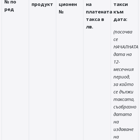
№ по
продукт
ционен
на
такси
ред
№
платената
към
такса в
дата:
лв.
(посочва
се
НАЧАЛНАТА
дата на
12-
месечния
период,
за който
се дължи
таксата,
съобразно
датата
на
издаване
на