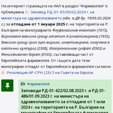
На интернет страницата на ИАЛ в раздел “Фармакопея” е
публикувана
Заповед РД-01-65/09.02.2024 г. на
министъра на здравеопазването
(обн. в ДВ бр. 19/05.03.2024
г.)
за
отпадане от 1 януари 2025 г.
на територията на Р.
България на монографиите
Флуфеназинов енантат (1015),
Вирозомна ваксина срещу хепатит А (инактивирана) (1935),
Ваксина срещу грип (цял вирион, инактивирана, получена в
клетъчни култури) (2308), Изопреналинов сулфат (0502)
и
Фенилживачен борат (0103)
, съставляващи част от
Европейската фармакопея. От същата дата тези
монографии отпадат от Европейската фармакопея съгласно
Резолюция AP-CPH (23) 5 на Съвета на Европа
.
Фармакопея
Заповеди РД-01-422/02.08.2023 г. и РД-01-
486/01.09.2023 г. на министъра на
здравеопазването за отпадане от 1 юли
2024 г. на територията на Р. България на
монографии от Европейската фармакопея