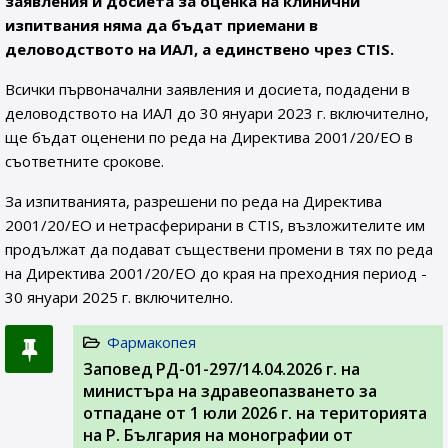
заявления и досиета за оценка на клинични
изпитвания няма да бъдат приемани в
деловодството на ИАЛ, а единствено чрез CTIS.
Всички първоначални заявления и досиета, подадени в
деловодството на ИАЛ до 30 януари 2023 г. включително,
ще бъдат оценени по реда на Директива 2001/20/ЕО в
съответните срокове.
За изпитванията, разрешени по реда на Директива
2001/20/ЕО и нетрасферирани в CTIS, възложителите им
продължат да подават съществени промени в тях по реда
на Директива 2001/20/ЕО до края на преходния период -
30 януари 2025 г. включително.
Фармакопея
Заповед РД-01-297/14.04.2026 г. на
министъра на здравеопазването за
отпадане от 1 юли 2026 г. на територията
на Р. България на монографии от