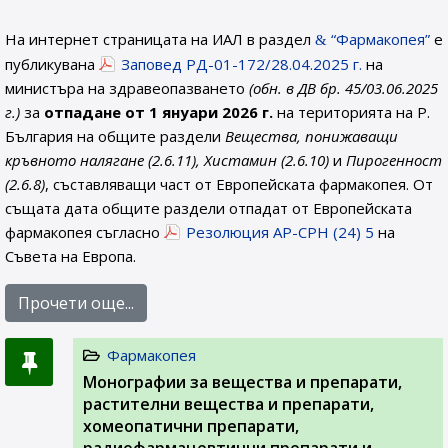
На интернет страницата на ИАЛ в раздел
“Фармакопея”
е
публикувана
Заповед РД-01-172/28.04.2025 г.
на
министъра на здравеопазването
(обн. в ДВ бр. 45/03.06.2025
г.)
за
отпадане от 1 януари 2026 г.
на територията на Р.
България на общите раздели
Вещества, понижаващи
кръвното налягане (2.6.11), Хистамин (2.6.10)
и
Пирогенност
(2.6.8)
, съставляващи част от Европейската фармакопея. От
същата дата общите раздели отпадат от Европейската
фармакопея съгласно
Резолюция AP-CPH (24) 5
на
Съвета на Европа.
Прочети още...
Фармакопея
Монографии за вещества и препарати,
растителни вещества и препарати,
хомеопатични препарати,