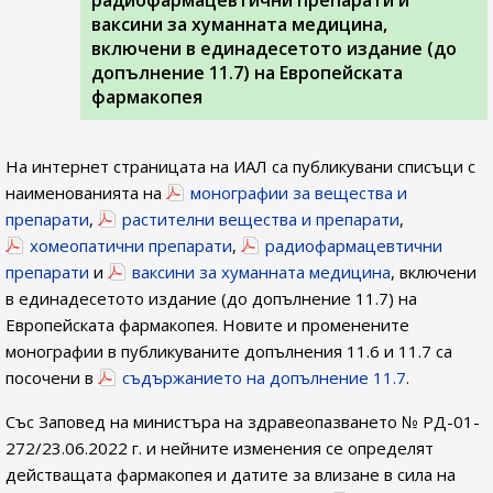
радиофармацевтични препарати и
ваксини за хуманната медицина,
включени в единадесетото издание (до
допълнение 11.7) на Европейската
фармакопея
На интернет страницата на ИАЛ са публикувани списъци с
наименованията на
монографии за вещества и
препарати
,
растителни вещества и препарати
,
хомеопатични препарати
,
радиофармацевтични
препарати
и
ваксини за хуманната медицина
, включени
в единадесетото издание (до допълнение 11.7) на
Европейската фармакопея. Новите и променените
монографии в публикуваните допълнения 11.6 и 11.7 са
посочени в
съдържанието на допълнение 11.7
.
Със Заповед на министъра на здравеопазването № РД-01-
272/23.06.2022 г. и нейните изменения се определят
действащата фармакопея и датите за влизане в сила на