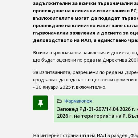
задължителни за всички първоначални за
провеждане на клинични изпитвания в ЕС,
възложителите могат да подадат първона
провеждане на клинично изпитване съгласн
първоначални заявления и досиета за оц
деловодството на ИАЛ, а единствено чрез
Всички първоначални заявления и досиета, по
ще бъдат оценени по реда на Директива 2001
За изпитванията, разрешени по реда на Дире
продължат да подават съществени промени в 
- 30 януари 2025 г. включително.
Фармакопея
Заповед РД-01-297/14.04.2026 г
2026 г. на територията на Р. Б
На интернет страницата на ИАЛ в раздел „Фа