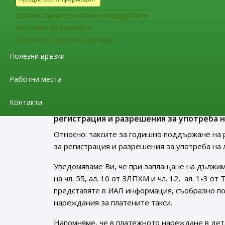
Уведомяваме Ви, че считано от 21.08.2022 г. в
Кратки характеристики на продуктите
европейското ръководство за Добра производс
Листовки за пациента
публикуван на интернет страницата на Изпъл
Публични оценъчни доклади
Съобщения за фирмите
Полезни връзки
До притежателите на разрешен
за регистрация и разрешения з
Работни места
Контакти
До притежателите на разрешения за упо
регистрация и разрешения за употреба н
Относно: таксите за годишно поддържане на 
за регистрация и разрешения за употреба на 
Уведомяваме Ви, че при заплащане на дължим
на чл. 55, ал. 10 от ЗЛПХМ и чл. 12, ал. 1-3 о
представяте в ИАЛ информация, съобразно п
нареждания за платените такси.
Напомняме, че в платежното нареждане в дет