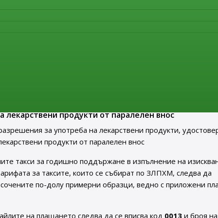
лиза в сила нов Анекс 21 „Внос на лекарствени продукти“ на
твена практика EU GMP Guide. Актуалният текст на докумен
нителна агенция по лекарствата в раздел
„Нормативни акт
ия за употреба на лекарствени продукти, удостовер
а употреба на лекарствени продукти от паралелен вн
треба на лекарствени продукти, удостоверения за
а лекарствени продукти от паралелен внос
разрешения за употреба на лекарствени продукти, удостове
лекарствени продукти от паралелен внос
ите такси за годишно поддържане в изпълнение на изисква
т Тарифата за таксите, които се събират по ЗЛПХМ, следва да
осочените по-долу примерни образци, ведно с приложени пл
айлите на плащането следва да се вписва код
0013
и броя на