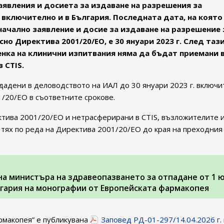
явления и досиета за издаване на разрешения за
 включително и в България. Последната дата, на която
чално заявление и досие за издаване на разрешение 
о Директива 2001/20/ЕО, е 30 януари 2023 г. След тази
енка на клинични изпитвания няма да бъдат приемани 
 CTIS.
дадени в деловодството на ИАЛ до 30 януари 2023 г. включи
/20/ЕО в съответните срокове.
ктива 2001/20/ЕО и нетрасферирани в CTIS, възложителите 
тях по реда на Директива 2001/20/ЕО до края на преходния
. на министъра на здравеопазването за отпадане от 1 
ългария на монографии от Европейската фармакопея
рмакопея” е публикувана
Заповед РД-01-297/14.04.2026 г.