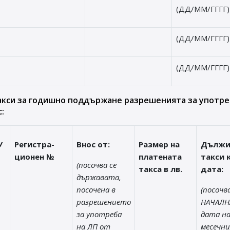
(ДД/ММ/ГГГГ)
(ДД/ММ/ГГГГ)
(ДД/ММ/ГГГГ)
акси за годишно поддържане разрешенията за употре
:
У
Регистра-
Внос от:
Размер на
Дълж
ционен №
платената
такси 
(посочва се
такса в лв.
дата:
държавата,
посочена в
(посочва
разрешението
НАЧАЛН
за употреба
дата на
на ЛП от
месечни