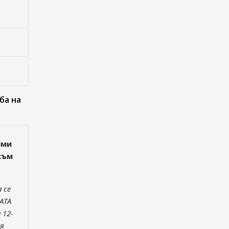
ба на
ими
към
 се
АТА
 12-
я