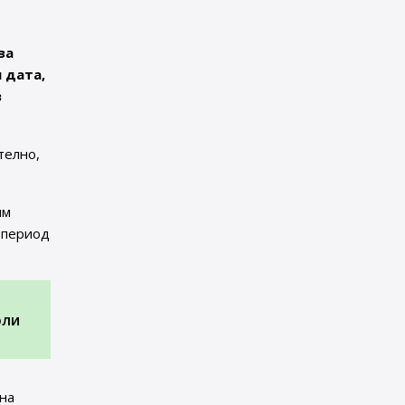
за
 дата,
в
телно,
им
 период
юли
на