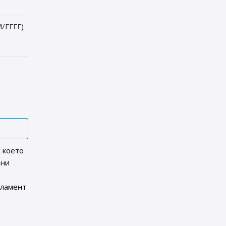
/ГГГГ)
с което
ени
гламент