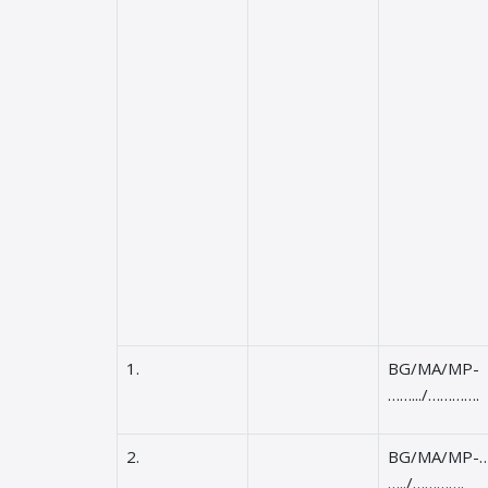
1.
BG/MA/MP-
…….../………….
2.
BG/MA/MP-…
…../………….