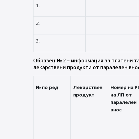
1.
2.
3.
Образец № 2 – информация за платени т
лекарствени продукти от паралелен внос
№ по ред
Лекарствен
Номер на Р
продукт
на ЛП от
паралелен
внос