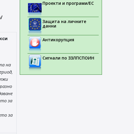
Проекти и програми/ЕС
/
Защита на личните
данни
кси
Антикорупция
Сигнали по ЗЗЛПСПОИН
та на
ериод,
ължи
разно
даване
ето за
ето за