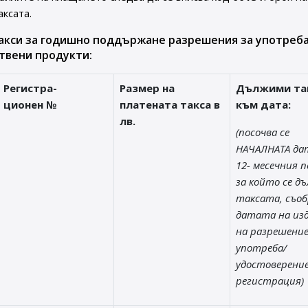
аксата.
акси за годишно поддържане разрешения за употреба
твени продукти:
Регистра-
Размер на
Дължими та
ционен №
платената такса в
към дата:
лв.
(посочва се
НАЧАЛНАТА да
12- месечния п
за който се д
таксата, съоб
датата на из
на разрешени
употреба/
удостоверени
регистрация)