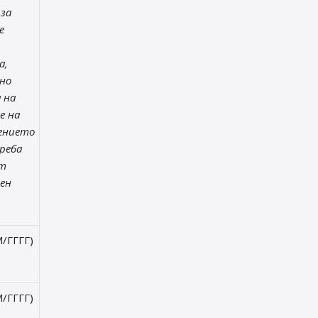
 за
е
а,
но
 на
е на
ението
реба
от
ен
/ГГГГ)
/ГГГГ)