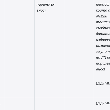
паралелен
период,
внос)
който с
дължи
таксат
съобраз
датата
издаван
разреш
за упот
на ЛП 
паралел
внос)
(ДД/ММ
.
(ДД/ММ