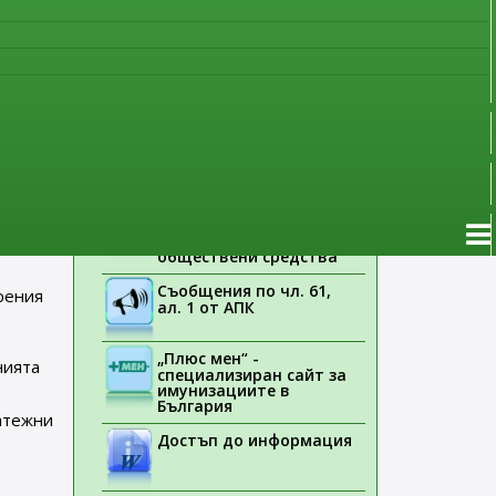
наблюдение
та е
Указания на ЕМА
ове”
.
Лекарствени продукти
без лекарско
предписание
Новоразрешени за
ения
употреба лекарствени
ос
продукти
Електронен списък на
медицинските изделия,
заплащани с
обществени средства
Съобщения по чл. 61,
рения
ал. 1 от АПК
„Плюс мен“ -
нията
специализиран сайт за
имунизациите в
България
атежни
Достъп до информация