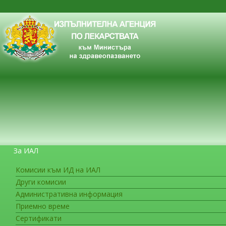
За ИАЛ
Комисии към ИД на ИАЛ
Други комисии
ЗА ГРАЖДАНИТЕ
Административна информация
Приемно време
Сертификати