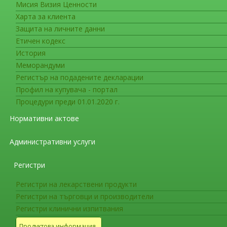
Мисия Визия Ценности
Съобщения за фирмите
Харта за клиента
Датa на влизане в сила на ед
Защита на личните данни
Етичен кодекс
На интернет страницата на ИАЛ в раздел
История
на министъра на здравеопазването за датата н
Меморандуми
Европейската фармакопея (
График за публи
Регистър на подадените декларации
фармакопея
). Датата е определена в съответс
Профил на купувача - портал
разработването на Европейска фармакопея и 
Процедури преди 01.01.2020 г.
Резолюция AP-CPH (22) 2
,
Резолюция AP
Нормативни актове
членки.
Административни услуги
Съобщения за фирмите
СЪОБЩЕНИЕ ДО ПРОИЗВОДИТЕЛ
Регистри
ЛЕКАРСТВЕНИ ПРОДУКТИ ЗА К
МЕДИЦИНА
Регистри на лекарствени продукти
Регистри на търговци и производители
Регистри клинични изпитвания
ВАЖНО!!!
Продуктова информация