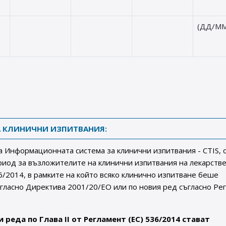
(ДД/ММ
 КЛИНИЧНИ ИЗПИТВАНИЯ:
а Информационната система за клинични изпитвания - CTIS, 
иод за възложителите на клинични изпитвания на лекарств
36/2014, в рамките на който всяко клинично изпитване беше
гласно Директива 2001/20/ЕО или по новия ред съгласно Ре
и реда по Глава II от Регламент (ЕС) 536/2014 стават