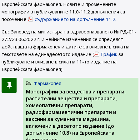
Европейската фармакопея. Новите и променените
монографии в публикуваните 11.0-11.2 допълнения са
посочени в
съдържанието на допълнение 11.2.
Със Заповед на министъра на здравеопазването № РД-01-
272/23.06.2022 г. и нейните изменения се определят
действащата фармакопея и датите за влизане в сила на
текстовете на единадесетото издание (
График
за
публикуване и влизане в сила на 11-то издание на
Европейската фармакопея).
Фармакопея
Монографии за вещества и препарати,
растителни вещества и препарати,
хомеопатични препарати,
радиофармацевтични препарати и
ваксини за хуманната медицина,
включени в десетото издание (до
допълнение 10.8) на Европейската
фармакопея