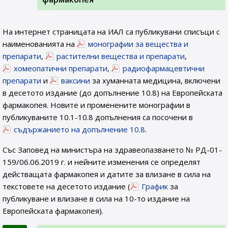
На интернет страницата на ИАЛ са публикувани списъци с
наименованията на
монографии за вещества и
препарати
,
растителни вещества и препарати
,
хомеопатични препарати
,
радиофармацевтични
препарати
и
ваксини
за хуманната медицина, включени
в десетото издание (до допълнение 10.8) на Европейската
фармакопея. Новите и променените монографии в
публикуваните 10.1-10.8 допълнения са посочени в
съдържанието на допълнение 10.8
.
Със Заповед на министъра на здравеопазването № РД-01-
159/06.06.2019 г. и нейните изменения се определят
действащата фармакопея и датите за влизане в сила на
текстовете на десетото издание (
График
за
публикуване и влизане в сила на 10-то издание на
Европейската фармакопея).