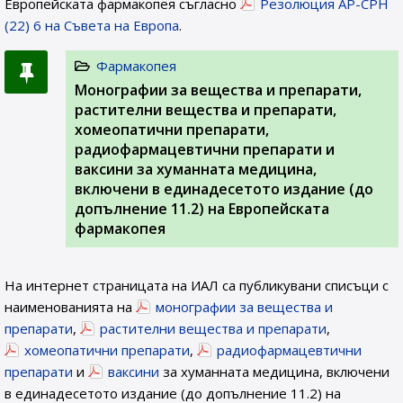
Европейската фармакопея съгласно
Резолюция AP-CPH
(22) 6 на Съвета на Европа
.
Фармакопея
Монографии за вещества и препарати,
растителни вещества и препарати,
хомеопатични препарати,
радиофармацевтични препарати и
ваксини за хуманната медицина,
включени в единадесетото издание (до
допълнение 11.2) на Европейската
фармакопея
На интернет страницата на ИАЛ са публикувани списъци с
наименованията на
монографии за вещества и
препарати
,
растителни вещества и препарати
,
хомеопатични препарати
,
радиофармацевтични
препарати
и
ваксини
за хуманната медицина, включени
в единадесетото издание (до допълнение 11.2) на