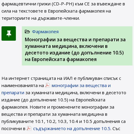
фармацевтични грижи (CD-P-PH) към СЕ за въвеждане в
сила на текстовете в Европейската фармакопея на
териториите на държавите-членки.
Фармакопея
Монографии за вещества и препарати за
хуманната медицина, включени в
десетото издание (до допълнение 10.5)
на Европейската фармакопея
На интернет страницата на ИАЛ e публикуван списък с
наименованията на
монографии за вещества и
препарати
за хуманната медицина, включени в десетото
издание (до допълнение 10.5) на Европейската
фармакопея. Новите и променените монографии за
вещества и препарати за хуманната медицина в
публикуваните 10.1, 10.2, 10.3, 10.4 и 10.5 допълнения са
посочени в
съдържанието на допълнение 10.5
. Със