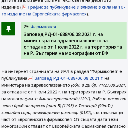
датите за влизане в сила на текстовете на десетото
издание (
График за публикуване и влизане в сила на 10-
то издание на Европейската фармакопея
).
Фармакопея
Заповед РД-01-688/06.08.2021 г. на
министъра на здравеопазването за
отпадане от 1 юли 2022 г. на територията
на Р. България на монографии от ЕФ
На интернет страницата на ИАЛ в раздел “Фармакопея” е
публикувана
Заповед РД-01-688/06.08.2021 г.
на
министъра на здравеопазването
(обн. в ДВ бр. 71/27.08.2021)
за отпадане от 1 юли 2022 г. на територията на Р. България
на монографиите
Аминоглутетимид (1291), Рибено масло от
черен дроб на треска (тип В) (1193)
и
Технеций (99mTc)-
колоидна сяра, инжекционен разтвор (0131)
, съставляващи
част от Европейската фармакопея. От същата дата тези
монографии отпадат от Европейската фармакопея съгласно