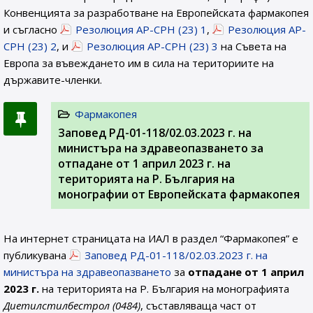
Конвенцията за разработване на Европейската фармакопея
и съгласно
Резолюция AP-CPH (23) 1
,
Резолюция AP-
CPH (23) 2
, и
Резолюция AP-CPH (23) 3
на Съвета на
Европа за въвеждането им в сила на териториите на
държавите-членки.
Фармакопея
Заповед РД-01-118/02.03.2023 г. на
министъра на здравеопазването за
отпадане от 1 април 2023 г. на
територията на Р. България на
монографии от Европейската фармакопея
На интернет страницата на ИАЛ в раздел “Фармакопея” е
публикувана
Заповед РД-01-118/02.03.2023 г. на
министъра на здравеопазването
за
отпадане от 1 април
2023 г.
на територията на Р. България на монографията
Диетилстилбестрол (0484)
, съставляваща част от