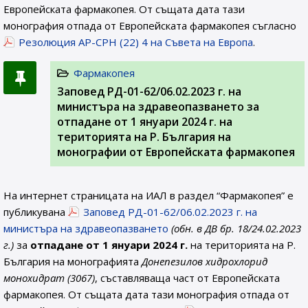
Европейската фармакопея. От същата дата тази
монография отпада от Европейската фармакопея съгласно
Резолюция AP-CPH (22) 4 на Съвета на Европа
.
Фармакопея
Заповед РД-01-62/06.02.2023 г. на
министъра на здравеопазването за
отпадане от 1 януари 2024 г. на
територията на Р. България на
монографии от Европейската фармакопея
На интернет страницата на ИАЛ в раздел “Фармакопея” е
публикувана
Заповед РД-01-62/06.02.2023 г. на
министъра на здравеопазването
(обн. в ДВ бр. 18/24.02.2023
г.)
за
отпадане от 1 януари 2024 г.
на територията на Р.
България на монографията
Донепезилов хидрохлорид
монохидрат (3067)
, съставляваща част от Европейската
фармакопея. От същата дата тази монография отпада от